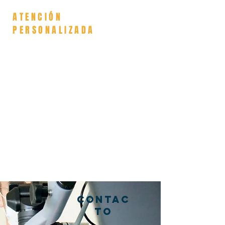
ATENCIÓN
PERSONALIZADA
Uno de los objetivos prioritarios
de nuestro trabajo consiste en el
trato cordial y la comunicación
con nuestros pacientes, percibir
su estado de ánimo, sus
necesidades y facilitar la
información que requiera para dar
paso a un tratamiento de
conducto exitoso.
Práctica Exclusiva en Endodoncia
desde el 2007
Contac
to