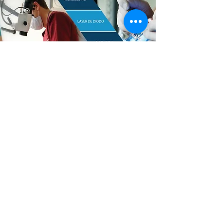
ATENCIÓN
- Previa Cita
Hospital Monte Sinaí - Torre II
Consultorio 4-402
Conmutador:
2814813
- Ext. 1402
Celular
0995973021